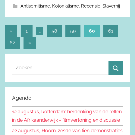
Antisemitisme
,
Kolonialisme
,
Recensie
,
Slavernij
«
Vorige
1
…
58
59
60
61
Berichtnavigatie
berichten
62
Volgende
»
berichten
Z
o
Z
e
o
k
e
Agenda
e
k
n
12 augustus, Rotterdam: herdenking van de rellen
e
n
in de Afrikaanderwijk - filmvertoning en discussie
n
a
22 augustus, Hoorn: zesde van tien demonstraties
a