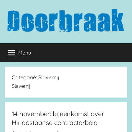
Naar
de
inhoud
springen
Doorbraak.eu
Menu
Categorie:
Slavernij
Slavernij
14 november: bijeenkomst over
Hindostaanse contractarbeid