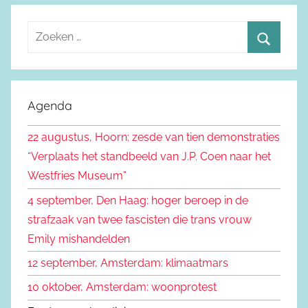
Z
o
Z
e
o
k
e
Agenda
e
k
n
22 augustus, Hoorn: zesde van tien demonstraties
e
n
“Verplaats het standbeeld van J.P. Coen naar het
n
a
Westfries Museum”
a
4 september, Den Haag: hoger beroep in de
r
strafzaak van twee fascisten die trans vrouw
:
Emily mishandelden
12 september, Amsterdam: klimaatmars
10 oktober, Amsterdam: woonprotest