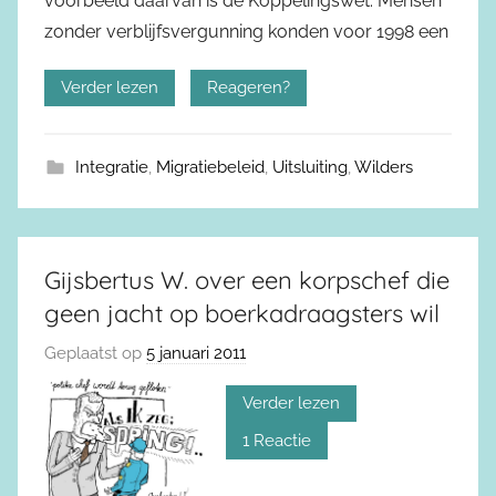
voorbeeld daarvan is de Koppelingswet. Mensen
zonder verblijfsvergunning konden voor 1998 een
Verder lezen
Reageren?
Integratie
,
Migratiebeleid
,
Uitsluiting
,
Wilders
Gijsbertus W. over een korpschef die
geen jacht op boerkadraagsters wil
Geplaatst op
5 januari 2011
Verder lezen
1 Reactie