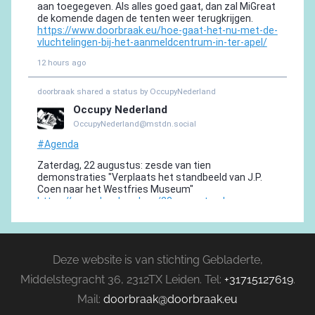
Deze website is van stichting Gebladerte,
Middelstegracht 36, 2312TX Leiden. Tel:
+31715127619
.
Mail:
doorbraak@doorbraak.eu