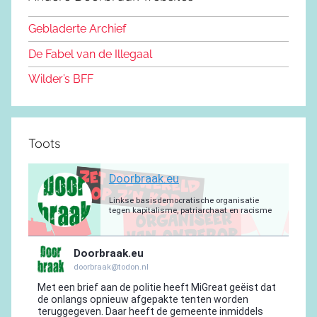
b
o
y
e
a
p
r
o
n
m
p
a
Gebladerte Archief
o
m
De Fabel van de Illegaal
k
Wilder’s BFF
Toots