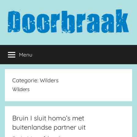
Naar
de
inhoud
springen
Doorbraak.eu
Menu
Categorie:
Wilders
Wilders
Bruin I sluit homo’s met
buitenlandse partner uit