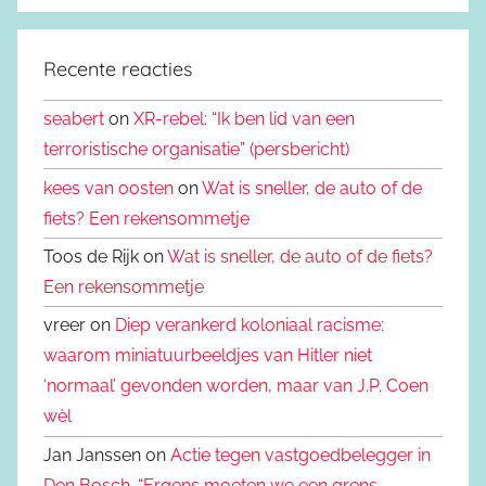
Recente reacties
seabert
on
XR-rebel: “Ik ben lid van een
terroristische organisatie” (persbericht)
kees van oosten
on
Wat is sneller, de auto of de
fiets? Een rekensommetje
Toos de Rijk on
Wat is sneller, de auto of de fiets?
Een rekensommetje
vreer on
Diep verankerd koloniaal racisme:
waarom miniatuurbeeldjes van Hitler niet
‘normaal’ gevonden worden, maar van J.P. Coen
wèl
Jan Janssen on
Actie tegen vastgoedbelegger in
Den Bosch. “Ergens moeten we een grens