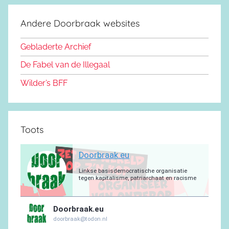
c
S
o
s
u
g
s
a
e
d
k
b
r
a
g
Andere Doorbraak websites
b
o
y
e
a
p
r
o
n
m
p
a
Gebladerte Archief
o
m
De Fabel van de Illegaal
k
Wilder’s BFF
Toots