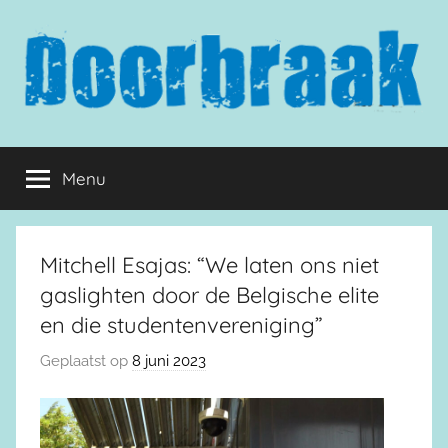
Naar
de
inhoud
springen
Doorbraak.eu
Menu
Mitchell Esajas: “We laten ons niet
gaslighten door de Belgische elite
en die studentenvereniging”
Geplaatst op
8 juni 2023