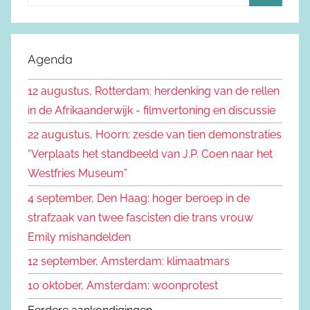
o
Z
e
o
k
e
Agenda
e
k
n
12 augustus, Rotterdam: herdenking van de rellen
e
n
in de Afrikaanderwijk - filmvertoning en discussie
n
a
22 augustus, Hoorn: zesde van tien demonstraties
a
“Verplaats het standbeeld van J.P. Coen naar het
r
Westfries Museum”
:
4 september, Den Haag: hoger beroep in de
strafzaak van twee fascisten die trans vrouw
Emily mishandelden
12 september, Amsterdam: klimaatmars
10 oktober, Amsterdam: woonprotest