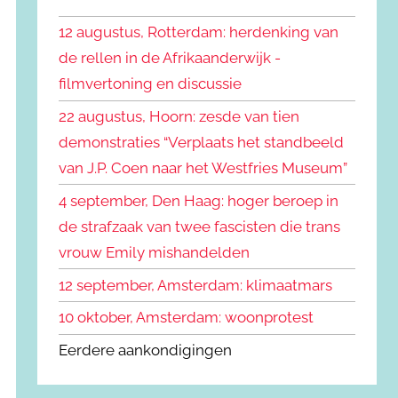
k
n
e
12 augustus, Rotterdam: herdenking van
n
n
de rellen in de Afrikaanderwijk -
a
filmvertoning en discussie
a
r
22 augustus, Hoorn: zesde van tien
:
demonstraties “Verplaats het standbeeld
van J.P. Coen naar het Westfries Museum”
4 september, Den Haag: hoger beroep in
de strafzaak van twee fascisten die trans
vrouw Emily mishandelden
12 september, Amsterdam: klimaatmars
10 oktober, Amsterdam: woonprotest
Eerdere aankondigingen