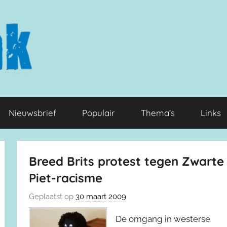
Nieuwsbrief
Populair
Thema’s
Links
Breed Brits protest tegen Zwarte
Piet-racisme
Geplaatst op
30 maart 2009
De omgang in westerse