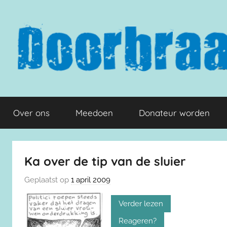
Naar
de
inhoud
springen
Doorbraak.eu
Over ons
Meedoen
Donateur worden
Ka over de tip van de sluier
Geplaatst op
1 april 2009
Verder lezen
Reageren?