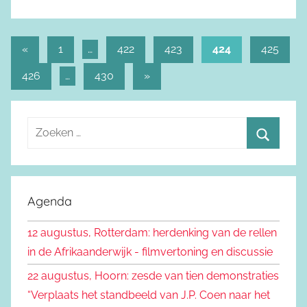
«
Vorige
1
…
422
423
424
425
Berichtnavigatie
berichten
426
…
430
Volgende
»
berichten
Z
o
Z
e
o
k
e
Agenda
e
k
n
12 augustus, Rotterdam: herdenking van de rellen
e
n
in de Afrikaanderwijk - filmvertoning en discussie
n
a
22 augustus, Hoorn: zesde van tien demonstraties
a
“Verplaats het standbeeld van J.P. Coen naar het
r