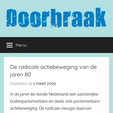
Naar
de
inhoud
springen
Doorbraak.eu
Menu
De radicale actiebeweging van de
jaren 80
Geplaatst op
1 maart 2009
In de jaren 80 kende Nederland een aanzienlijke
buitenparlementaire en deels anti-parlementaire
actiebeweging. De radicale vleugel daarvan