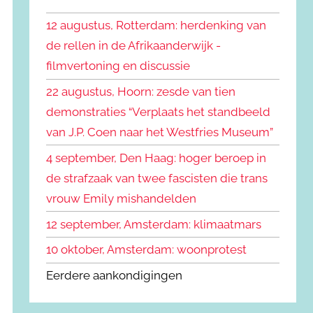
k
n
e
12 augustus, Rotterdam: herdenking van
n
n
de rellen in de Afrikaanderwijk -
a
filmvertoning en discussie
a
r
22 augustus, Hoorn: zesde van tien
:
demonstraties “Verplaats het standbeeld
van J.P. Coen naar het Westfries Museum”
4 september, Den Haag: hoger beroep in
de strafzaak van twee fascisten die trans
vrouw Emily mishandelden
12 september, Amsterdam: klimaatmars
10 oktober, Amsterdam: woonprotest
Eerdere aankondigingen