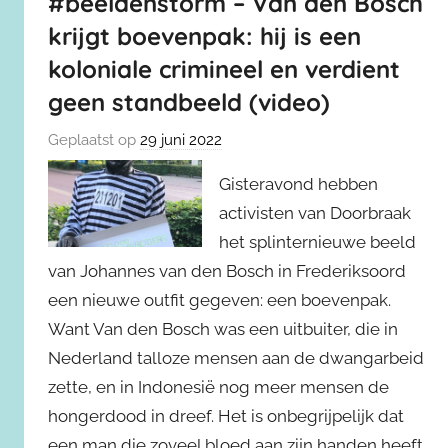
#beeldenstorm – Van den Bosch
krijgt boevenpak: hij is een
koloniale crimineel en verdient
geen standbeeld (video)
Geplaatst op
29 juni 2022
Gisteravond hebben
activisten van Doorbraak
het splinternieuwe beeld
van Johannes van den Bosch in Frederiksoord
een nieuwe outfit gegeven: een boevenpak.
Want Van den Bosch was een uitbuiter, die in
Nederland talloze mensen aan de dwangarbeid
zette, en in Indonesië nog meer mensen de
hongerdood in dreef. Het is onbegrijpelijk dat
een man die zoveel bloed aan zijn handen heeft,