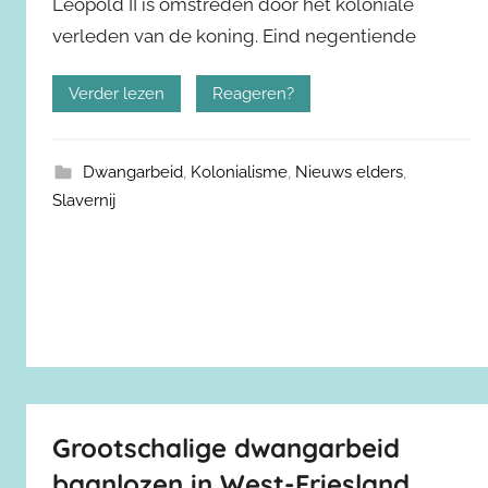
Leopold II is omstreden door het koloniale
verleden van de koning. Eind negentiende
Verder lezen
Reageren?
Dwangarbeid
,
Kolonialisme
,
Nieuws elders
,
Slavernij
Grootschalige dwangarbeid
baanlozen in West-Friesland