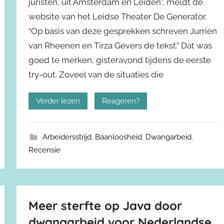
juristen, uit Amsterdam en Leiden”, meldt de
website van het Leidse Theater De Generator.
“Op basis van deze gesprekken schreven Jurrien
van Rheenen en Tirza Gevers de tekst.” Dat was
goed te merken, gisteravond tijdens de eerste
try-out. Zoveel van de situaties die
Verder lezen
Reageren?
Arbeidersstrijd
,
Baanloosheid
,
Dwangarbeid
,
Recensie
Meer sterfte op Java door
dwangarbeid voor Nederlandse