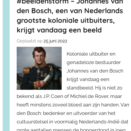
#beeldenstorm – Johannes van
den Bosch, een van Nederlands
grootste koloniale uitbuiters,
krijgt vandaag een beeld
Geplaatst op
25 juni 2022
Koloniale uitbuiter en
genadeloze bestuurder
Johannes van den Bosch
krijgt vandaag een
standbeeld. Hij is niet zo
bekend als J.P. Coen of Michiel de Rover, maar
heeft minstens zoveel bloed aan zijn handen. Van
den Bosch: bedenker en uitvoerder van het
cultuurstelsel in voormalig Nederlands-Indië dat
grote aantallen mensen de hongerdood in joeg,