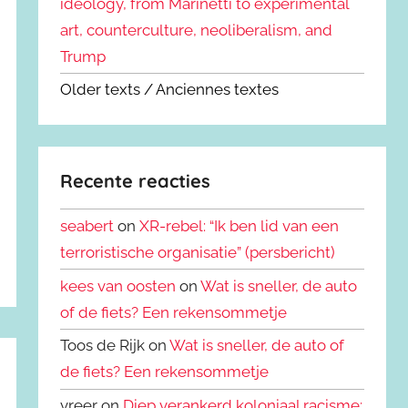
ideology, from Marinetti to experimental
art, counterculture, neoliberalism, and
Trump
Older texts / Anciennes textes
Recente reacties
seabert
on
XR-rebel: “Ik ben lid van een
terroristische organisatie” (persbericht)
kees van oosten
on
Wat is sneller, de auto
of de fiets? Een rekensommetje
Toos de Rijk on
Wat is sneller, de auto of
de fiets? Een rekensommetje
vreer on
Diep verankerd koloniaal racisme: