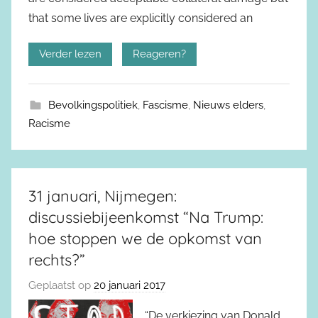
that some lives are explicitly considered an
Verder lezen
Reageren?
Bevolkingspolitiek
,
Fascisme
,
Nieuws elders
,
Racisme
31 januari, Nijmegen:
discussiebijeenkomst “Na Trump:
hoe stoppen we de opkomst van
rechts?”
Geplaatst op
20 januari 2017
“De verkiezing van Donald