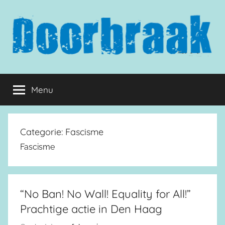
Naar
de
inhoud
springen
Doorbraak.eu
Menu
Categorie:
Fascisme
Fascisme
“No Ban! No Wall! Equality for All!”
Prachtige actie in Den Haag