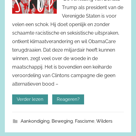
Trump als president van de
Verenigde Staten is voor
velen een schok. Hij doet openlijk en zonder
schaamte racistische en seksistische uitspraken,
ontkent klimaatverandering en wil ObamaCare
terugdraaien. Dat deze miljardair heeft kunnen
winnen, zegt veel over de woede in de
maatschappij. Het is bovendien een keiharde
veroordeling van Clintons campagne die geen
alternatieven bood –
Verder lezen
Reageren?
Aankondiging
,
Beweging
,
Fascisme
,
Wilders