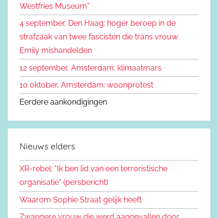
Westfries Museum”
a
4 september, Den Haag: hoger beroep in de
r
strafzaak van twee fascisten die trans vrouw
:
Emily mishandelden
12 september, Amsterdam: klimaatmars
10 oktober, Amsterdam: woonprotest
Eerdere aankondigingen
Nieuws elders
XR-rebel: "Ik ben lid van een terroristische
organisatie" (persbericht)
Waarom Sophie Straat gelijk heeft
Zwangere vrouw die werd aangevallen door