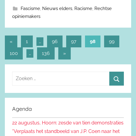
Fascisme
,
Nieuws elders
,
Racisme
,
Rechtse
opiniemakers
«
Vorige
1
…
96
97
98
99
Berichtnavigatie
berichten
100
…
136
Volgende
»
berichten
Z
o
Z
e
o
k
e
Agenda
e
k
n
22 augustus, Hoorn: zesde van tien demonstraties
e
n
“Verplaats het standbeeld van J.P. Coen naar het
n
a