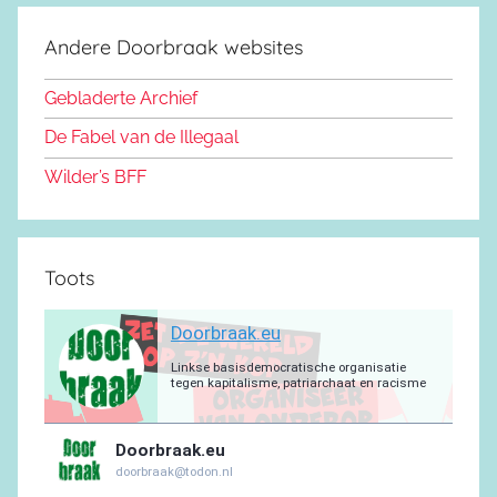
o
s
u
g
s
a
e
d
k
b
r
a
g
Andere Doorbraak websites
b
o
y
e
a
p
r
o
n
m
p
a
Gebladerte Archief
o
m
De Fabel van de Illegaal
k
Wilder’s BFF
Toots