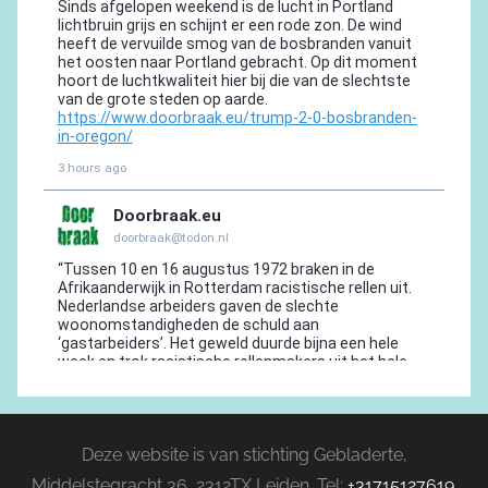
Deze website is van stichting Gebladerte,
Middelstegracht 36, 2312TX Leiden. Tel:
+31715127619
.