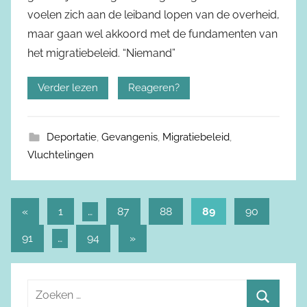
voelen zich aan de leiband lopen van de overheid,
maar gaan wel akkoord met de fundamenten van
het migratiebeleid. “Niemand”
Verder lezen
Reageren?
Deportatie
,
Gevangenis
,
Migratiebeleid
,
Vluchtelingen
«
Vorige
1
…
87
88
89
90
Berichtnavigatie
berichten
91
…
94
Volgende
»
berichten
Z