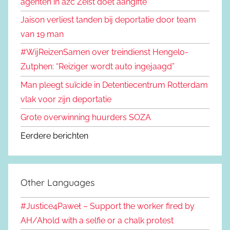
agenten in azc Zeist doet aangifte
Jaison verliest tanden bij deportatie door team
van 19 man
#WijReizenSamen over treindienst Hengelo-
Zutphen: “Reiziger wordt auto ingejaagd”
Man pleegt suïcide in Detentiecentrum Rotterdam
vlak voor zijn deportatie
Grote overwinning huurders SOZA
Eerdere berichten
Other Languages
#Justice4Paweł – Support the worker fired by
AH/Ahold with a selfie or a chalk protest