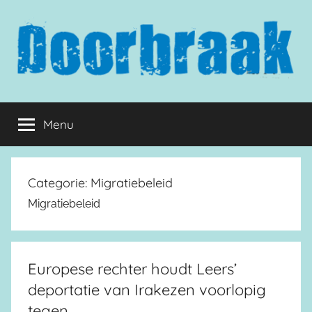
Naar
de
inhoud
springen
Doorbraak.eu
Menu
Categorie:
Migratiebeleid
Migratiebeleid
Europese rechter houdt Leers’
deportatie van Irakezen voorlopig
tegen