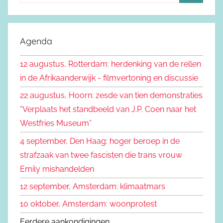
o
Z
e
o
k
e
Agenda
e
k
n
12 augustus, Rotterdam: herdenking van de rellen
e
n
in de Afrikaanderwijk - filmvertoning en discussie
n
a
22 augustus, Hoorn: zesde van tien demonstraties
a
“Verplaats het standbeeld van J.P. Coen naar het
r
Westfries Museum”
:
4 september, Den Haag: hoger beroep in de
strafzaak van twee fascisten die trans vrouw
Emily mishandelden
12 september, Amsterdam: klimaatmars
10 oktober, Amsterdam: woonprotest
Eerdere aankondigingen