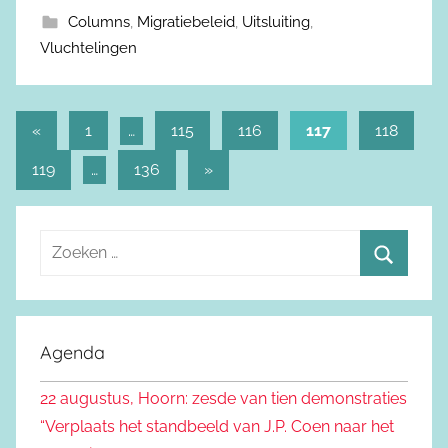
Columns
,
Migratiebeleid
,
Uitsluiting
,
Vluchtelingen
«
Vorige
1
…
115
116
117
118
Berichtnavigatie
berichten
119
…
136
Volgende
»
berichten
Z
o
Z
e
o
k
e
Agenda
e
k
n
22 augustus, Hoorn: zesde van tien demonstraties
e
n
“Verplaats het standbeeld van J.P. Coen naar het
n
a