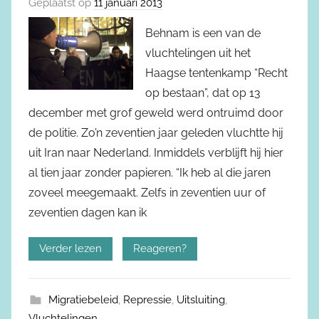
Geplaatst op
11 januari 2013
Behnam is een van de
vluchtelingen uit het
Haagse tentenkamp “Recht
op bestaan”, dat op 13
december met grof geweld werd ontruimd door
de politie. Zo’n zeventien jaar geleden vluchtte hij
uit Iran naar Nederland. Inmiddels verblijft hij hier
al tien jaar zonder papieren. “Ik heb al die jaren
zoveel meegemaakt. Zelfs in zeventien uur of
zeventien dagen kan ik
Verder lezen
Reageren?
Migratiebeleid
,
Repressie
,
Uitsluiting
,
Vluchtelingen