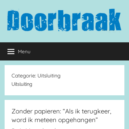
Naar
de
inhoud
springen
Doorbraak.eu
Menu
Categorie:
Uitsluiting
Uitsluiting
Zonder papieren: “Als ik terugkeer,
word ik meteen opgehangen”