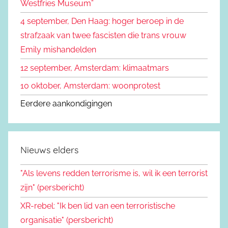
Westfries Museum”
a
4 september, Den Haag: hoger beroep in de
r
strafzaak van twee fascisten die trans vrouw
:
Emily mishandelden
12 september, Amsterdam: klimaatmars
10 oktober, Amsterdam: woonprotest
Eerdere aankondigingen
Nieuws elders
"Als levens redden terrorisme is, wil ik een terrorist
zijn" (persbericht)
XR-rebel: "Ik ben lid van een terroristische
organisatie" (persbericht)