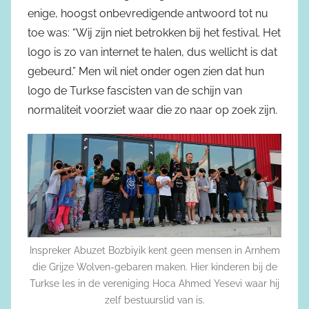
enige, hoogst onbevredigende antwoord tot nu
toe was: “Wij zijn niet betrokken bij het festival. Het
logo is zo van internet te halen, dus wellicht is dat
gebeurd.” Men wil niet onder ogen zien dat hun
logo de Turkse fascisten van de schijn van
normaliteit voorziet waar die zo naar op zoek zijn.
Inspreker Abuzet Bozbiyik kent geen mensen in Arnhem
die Grijze Wolven-gebaren maken. Hier kinderen bij de
Turkse les in de vereniging Hoca Ahmed Yesevi waar hij
zelf bestuurslid van is.