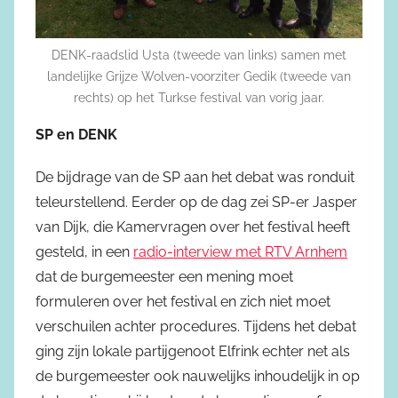
DENK-raadslid Usta (tweede van links) samen met
landelijke Grijze Wolven-voorziter Gedik (tweede van
rechts) op het Turkse festival van vorig jaar.
SP en DENK
De bijdrage van de SP aan het debat was ronduit
teleurstellend. Eerder op de dag zei SP-er Jasper
van Dijk, die Kamervragen over het festival heeft
gesteld, in een
radio-interview met RTV Arnhem
dat de burgemeester een mening moet
formuleren over het festival en zich niet moet
verschuilen achter procedures. Tijdens het debat
ging zijn lokale partijgenoot Elfrink echter net als
de burgemeester ook nauwelijks inhoudelijk in op