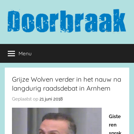
Naar
de
inhoud
springen
Doorbraak.eu
Menu
Grijze Wolven verder in het nauw na
langdurig raadsdebat in Arnhem
Geplaatst op
21 juni 2018
Giste
ren
sprak