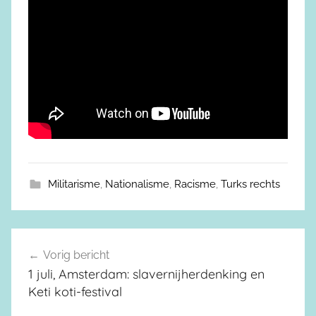
Militarisme
,
Nationalisme
,
Racisme
,
Turks rechts
Vorig bericht
Berichtnavigatie
1 juli, Amsterdam: slavernijherdenking en
Keti koti-festival