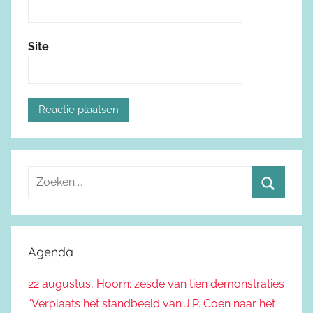
Site
Z
o
Z
e
o
k
e
Agenda
e
k
n
22 augustus, Hoorn: zesde van tien demonstraties
e
n
“Verplaats het standbeeld van J.P. Coen naar het
n
a