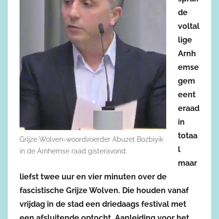
de
voltal
lige
Arnh
emse
gem
eent
eraad
in
totaa
Grijze Wolven-woordvoerder Abuzet Bozbiyik
l
in de Arnhemse raad gisteravond.
maar
liefst twee uur en vier minuten over de
fascistische Grijze Wolven. Die houden vanaf
vrijdag in de stad een driedaags festival met
een afsluitende optocht. Aanleiding voor het