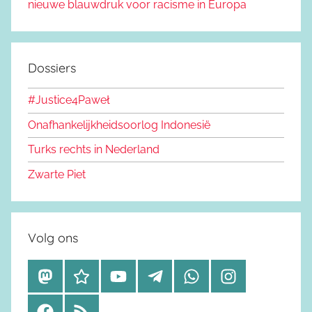
nieuwe blauwdruk voor racisme in Europa
Dossiers
#Justice4Paweł
Onafhankelijkheidsoorlog Indonesië
Turks rechts in Nederland
Zwarte Piet
Volg ons
M
B
Y
T
W
I
a
l
o
e
h
n
F
R