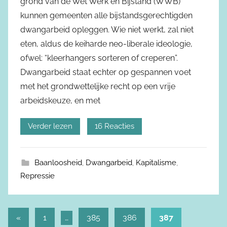
grond van de Wet Werk en Bijstand (WWB)
kunnen gemeenten alle bijstandsgerechtigden
dwangarbeid opleggen. Wie niet werkt, zal niet
eten, aldus de keiharde neo-liberale ideologie,
ofwel: “kleerhangers sorteren of creperen”.
Dwangarbeid staat echter op gespannen voet
met het grondwettelijke recht op een vrije
arbeidskeuze, en met
Verder lezen
16 Reacties
Baanloosheid
,
Dwangarbeid
,
Kapitalisme
,
Repressie
«
Vorige
1
…
385
386
387