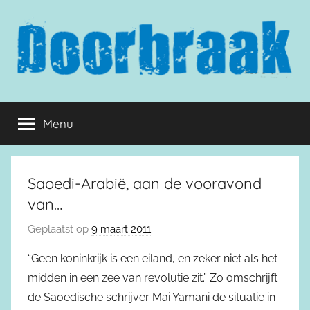
Naar
de
inhoud
springen
Doorbraak.eu
Menu
Saoedi-Arabië, aan de vooravond
van…
Geplaatst op
9 maart 2011
“Geen koninkrijk is een eiland, en zeker niet als het
midden in een zee van revolutie zit.” Zo omschrijft
de Saoedische schrijver Mai Yamani de situatie in