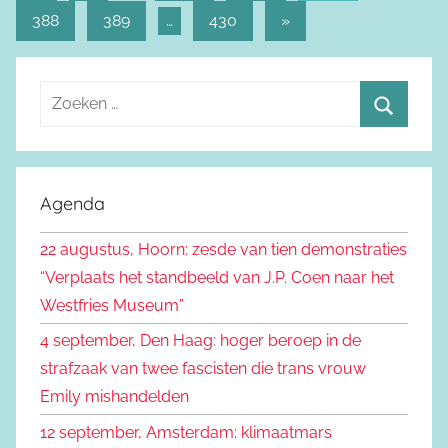
Berichtnavigatie
berichten
388
389
…
430
Volgende
»
berichten
Z
o
Z
e
o
k
e
Agenda
e
k
n
22 augustus, Hoorn: zesde van tien demonstraties
e
n
“Verplaats het standbeeld van J.P. Coen naar het
n
a
Westfries Museum”
a
4 september, Den Haag: hoger beroep in de
r
strafzaak van twee fascisten die trans vrouw
:
Emily mishandelden
12 september, Amsterdam: klimaatmars