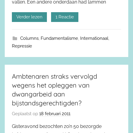
vallen. Een andere onderdaan had lammen
Verder lezen
1 Reactie
Columns
,
Fundamentalisme
,
Internationaal
,
Repressie
Ambtenaren straks vervolgd
wegens het opleggen van
dwangarbeid aan
bijstandsgerechtigden?
Geplaatst op
18 februari 2011
Gisteravond bezochten zo’n 50 bezorgde