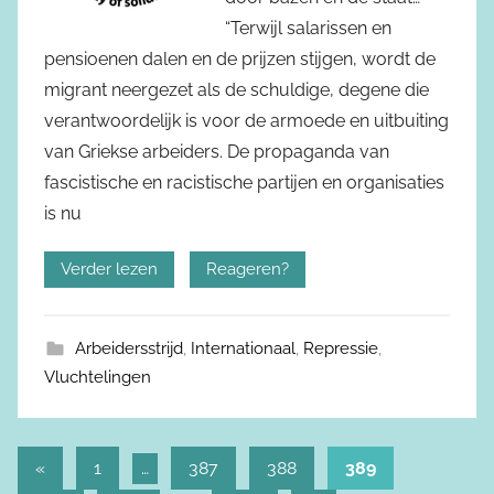
“Terwijl salarissen en
pensioenen dalen en de prijzen stijgen, wordt de
migrant neergezet als de schuldige, degene die
verantwoordelijk is voor de armoede en uitbuiting
van Griekse arbeiders. De propaganda van
fascistische en racistische partijen en organisaties
is nu
Verder lezen
Reageren?
Arbeidersstrijd
,
Internationaal
,
Repressie
,
Vluchtelingen
«
Vorige
1
…
387
388
389