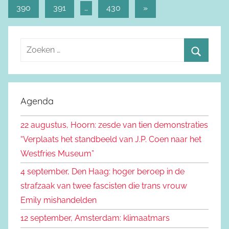
Berichtnavigatie
berichten
390
391
…
430
Volgende
»
berichten
Z
o
Z
e
o
k
e
Agenda
e
k
n
22 augustus, Hoorn: zesde van tien demonstraties
e
n
“Verplaats het standbeeld van J.P. Coen naar het
n
a
Westfries Museum”
a
4 september, Den Haag: hoger beroep in de
r
strafzaak van twee fascisten die trans vrouw
:
Emily mishandelden
12 september, Amsterdam: klimaatmars