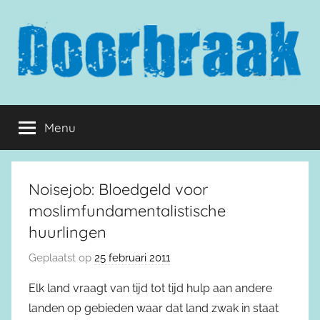
Naar
de
inhoud
springen
Doorbraak.eu
Menu
Noisejob: Bloedgeld voor
moslimfundamentalistische
huurlingen
Geplaatst op
25 februari 2011
Elk land vraagt van tijd tot tijd hulp aan andere
landen op gebieden waar dat land zwak in staat