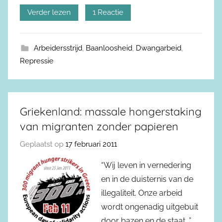
Verder lezen
1 Reactie
Arbeidersstrijd
,
Baanloosheid
,
Dwangarbeid
,
Repressie
Griekenland: massale hongerstaking
van migranten zonder papieren
Geplaatst op
17 februari 2011
“Wij leven in vernedering
en in de duisternis van de
illegaliteit. Onze arbeid
wordt ongenadig uitgebuit
door bazen en de staat…”