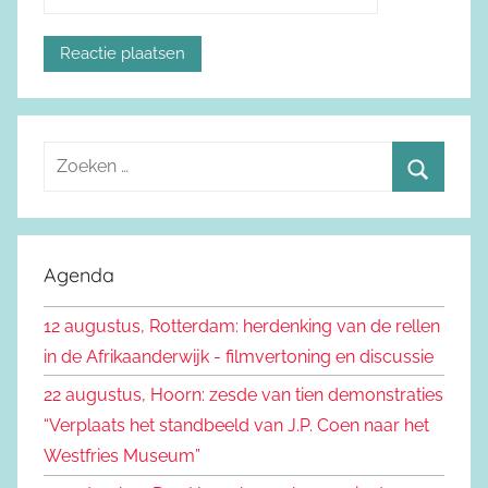
Z
o
Z
e
o
k
e
Agenda
e
k
n
12 augustus, Rotterdam: herdenking van de rellen
e
n
in de Afrikaanderwijk - filmvertoning en discussie
n
a
22 augustus, Hoorn: zesde van tien demonstraties
a
“Verplaats het standbeeld van J.P. Coen naar het
r
Westfries Museum”
: