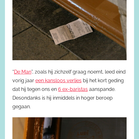
“
De Man
”, zoals hij zichzelf graag noemt, leed eind
vorig jaar
een kansloos verlies
bij het kort geding
dat hij tegen ons en
6 ex-baristas
aanspande.
Desondanks is hij inmiddels in hoger beroep
gegaan.