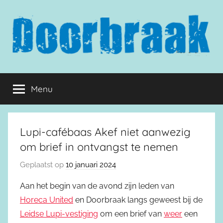
Naar
de
inhoud
springen
Doorbraak.eu
Menu
Lupi-cafébaas Akef niet aanwezig
om brief in ontvangst te nemen
Geplaatst op
10 januari 2024
Aan het begin van de avond zijn leden van
Horeca United
en Doorbraak langs geweest bij de
Leidse Lupi-vestiging
om een brief van
weer
een