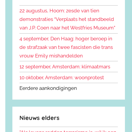
k
n
e
22 augustus, Hoorn: zesde van tien
n
n
demonstraties “Verplaats het standbeeld
a
van J.P. Coen naar het Westfries Museum”
a
r
4 september, Den Haag: hoger beroep in
:
de strafzaak van twee fascisten die trans
vrouw Emily mishandelden
12 september, Amsterdam: klimaatmars
10 oktober, Amsterdam: woonprotest
Eerdere aankondigingen
Nieuws elders