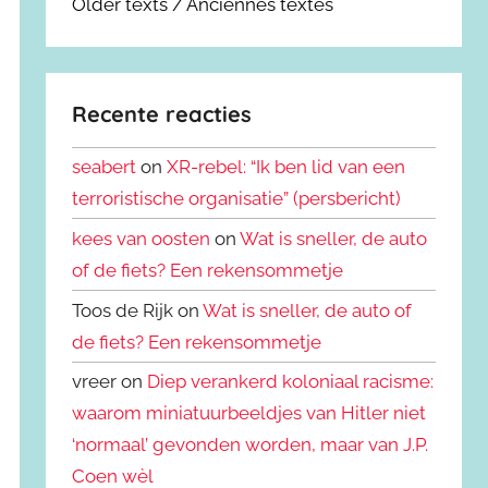
Older texts / Anciennes textes
Recente reacties
seabert
on
XR-rebel: “Ik ben lid van een
terroristische organisatie” (persbericht)
kees van oosten
on
Wat is sneller, de auto
of de fiets? Een rekensommetje
Toos de Rijk on
Wat is sneller, de auto of
de fiets? Een rekensommetje
vreer on
Diep verankerd koloniaal racisme:
waarom miniatuurbeeldjes van Hitler niet
‘normaal’ gevonden worden, maar van J.P.
Coen wèl