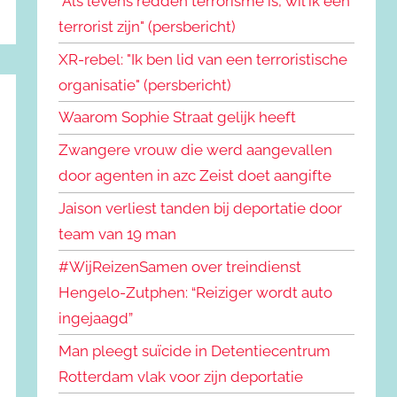
"Als levens redden terrorisme is, wil ik een
terrorist zijn" (persbericht)
XR-rebel: "Ik ben lid van een terroristische
organisatie" (persbericht)
Waarom Sophie Straat gelijk heeft
Zwangere vrouw die werd aangevallen
door agenten in azc Zeist doet aangifte
Jaison verliest tanden bij deportatie door
team van 19 man
#WijReizenSamen over treindienst
Hengelo-Zutphen: “Reiziger wordt auto
ingejaagd”
Man pleegt suïcide in Detentiecentrum
Rotterdam vlak voor zijn deportatie