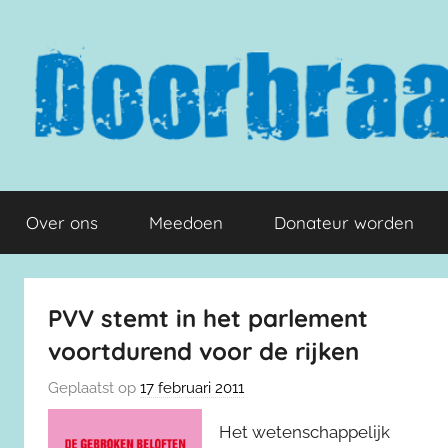
Naar
de
inhoud
springen
Doorbraak.eu
Over ons
Meedoen
Donateur worden
PVV stemt in het parlement
voortdurend voor de rijken
Geplaatst op
17 februari 2011
Het wetenschappelijk