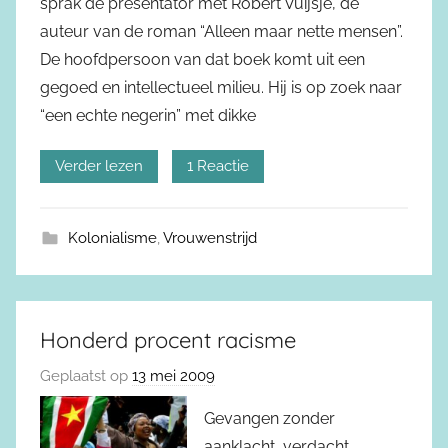
sprak de presentator met Robert Vuijsje, de
auteur van de roman “Alleen maar nette mensen”.
De hoofdpersoon van dat boek komt uit een
gegoed en intellectueel milieu. Hij is op zoek naar
“een echte negerin” met dikke
Verder lezen
1 Reactie
Kolonialisme
,
Vrouwenstrijd
Honderd procent racisme
Geplaatst op
13 mei 2009
Gevangen zonder
aanklacht, verdacht