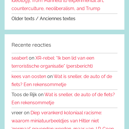
ideology, from Marinetti to experimental art,
counterculture, neoliberalism, and Trump
Older texts / Anciennes textes
Recente reacties
seabert
on
XR-rebel: “Ik ben lid van een
terroristische organisatie” (persbericht)
kees van oosten
on
Wat is sneller, de auto of de
fiets? Een rekensommetje
Toos de Rijk on
Wat is sneller, de auto of de fiets?
Een rekensommetje
vreer on
Diep verankerd koloniaal racisme:
waarom miniatuurbeeldjes van Hitler niet
‘normaal’ gevonden worden, maar van J.P. Coen