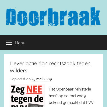
Naar
de
inhoud
springen
Doorbraak.eu
Menu
Liever actie dan rechtszaak tegen
Wilders
Geplaatst op
25 mei 2009
Het Openbaar Ministerie
heeft op 20 mei 2009
bekend gemaakt dat PVV-