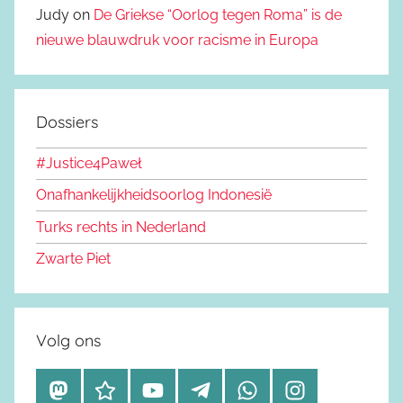
Judy on
De Griekse “Oorlog tegen Roma” is de
nieuwe blauwdruk voor racisme in Europa
Dossiers
#Justice4Paweł
Onafhankelijkheidsoorlog Indonesië
Turks rechts in Nederland
Zwarte Piet
Volg ons
M
B
Y
T
W
I