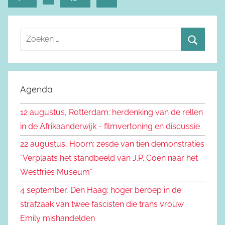
berichten
Z
o
Z
e
o
k
e
Agenda
e
k
n
12 augustus, Rotterdam: herdenking van de rellen
e
n
in de Afrikaanderwijk - filmvertoning en discussie
n
a
22 augustus, Hoorn: zesde van tien demonstraties
a
“Verplaats het standbeeld van J.P. Coen naar het
r
Westfries Museum”
:
4 september, Den Haag: hoger beroep in de
strafzaak van twee fascisten die trans vrouw
Emily mishandelden