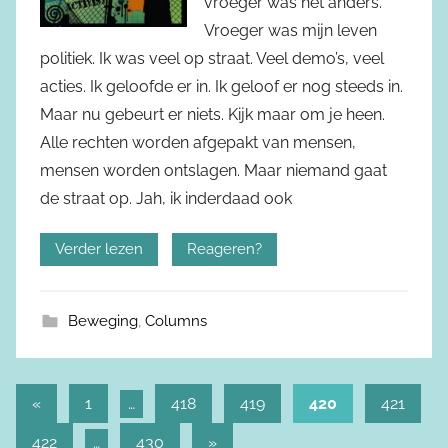
vroeger was het anders.
Vroeger was mijn leven
politiek. Ik was veel op straat. Veel demo’s, veel
acties. Ik geloofde er in. Ik geloof er nog steeds in.
Maar nu gebeurt er niets. Kijk maar om je heen.
Alle rechten worden afgepakt van mensen,
mensen worden ontslagen. Maar niemand gaat
de straat op. Jah, ik inderdaad ook
Verder lezen
Reageren?
Beweging
,
Columns
«
Vorige
1
…
418
419
420
421
Berichtnavigatie
berichten
422
…
430
Volgende
»