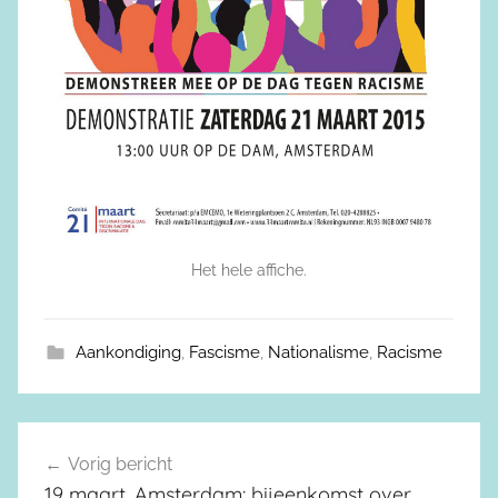
Het hele affiche.
Aankondiging
,
Fascisme
,
Nationalisme
,
Racisme
Vorig bericht
Berichtnavigatie
19 maart, Amsterdam: bijeenkomst over