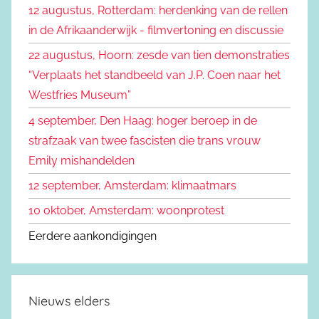
12 augustus, Rotterdam: herdenking van de rellen
e
n
in de Afrikaanderwijk - filmvertoning en discussie
n
a
22 augustus, Hoorn: zesde van tien demonstraties
a
“Verplaats het standbeeld van J.P. Coen naar het
r
Westfries Museum”
:
4 september, Den Haag: hoger beroep in de
strafzaak van twee fascisten die trans vrouw
Emily mishandelden
12 september, Amsterdam: klimaatmars
10 oktober, Amsterdam: woonprotest
Eerdere aankondigingen
Nieuws elders