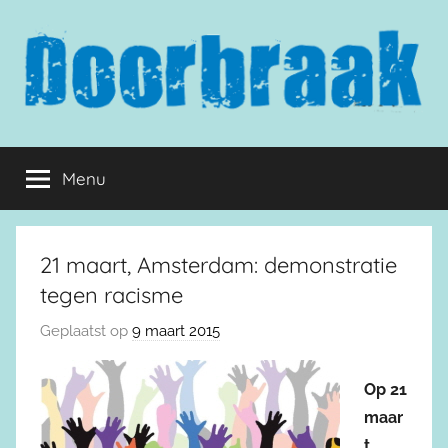
Naar
de
inhoud
springen
Doorbraak.eu
Menu
21 maart, Amsterdam: demonstratie
tegen racisme
Geplaatst op
9 maart 2015
Op 21
maar
t