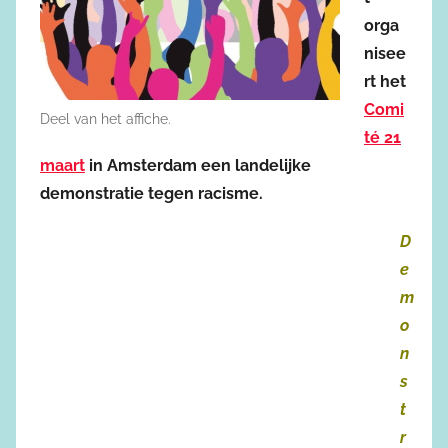
orga
nisee
rt het
Comi
Deel van het affiche.
té 21
maart
in Amsterdam een landelijke
demonstratie tegen racisme.
D
e
m
o
n
s
t
r