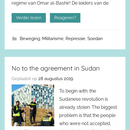
regime van Omar al-Bashir! De leiders van de
Verder lezen
Reageren?
Beweging
,
Militarisme
,
Repressie
,
Soedan
No to the agreement in Sudan
Geplaatst op
28 augustus 2019
To begin with: the
Sudanese revolution is
already stolen. The biggest
problem is that the people
who were not accepted,