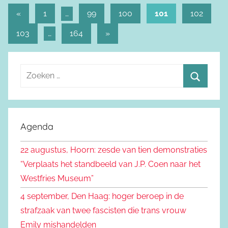
«
Vorige
1
…
99
100
101
102
Berichtnavigatie
berichten
103
…
164
Volgende
»
berichten
Z
o
Z
e
o
k
e
Agenda
e
k
n
22 augustus, Hoorn: zesde van tien demonstraties
e
n
“Verplaats het standbeeld van J.P. Coen naar het
n
a
Westfries Museum”
a
4 september, Den Haag: hoger beroep in de
r
strafzaak van twee fascisten die trans vrouw
:
Emily mishandelden