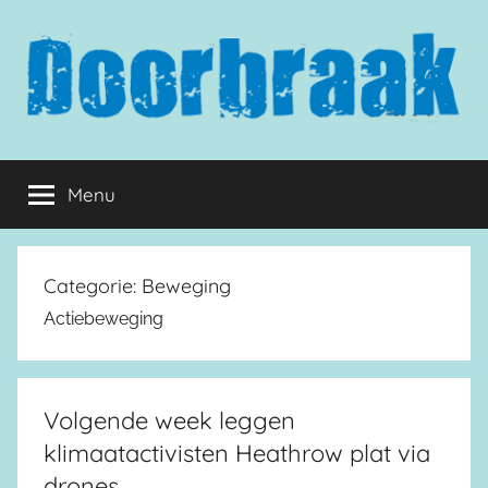
Naar
de
inhoud
springen
Doorbraak.eu
Menu
Categorie:
Beweging
Actiebeweging
Volgende week leggen
klimaatactivisten Heathrow plat via
drones