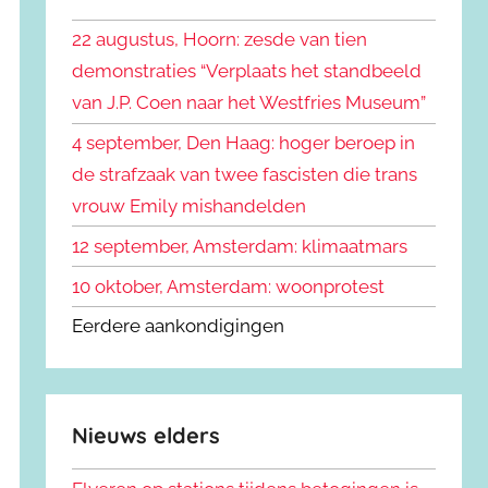
k
n
e
22 augustus, Hoorn: zesde van tien
n
n
demonstraties “Verplaats het standbeeld
a
van J.P. Coen naar het Westfries Museum”
a
r
4 september, Den Haag: hoger beroep in
:
de strafzaak van twee fascisten die trans
vrouw Emily mishandelden
12 september, Amsterdam: klimaatmars
10 oktober, Amsterdam: woonprotest
Eerdere aankondigingen
Nieuws elders