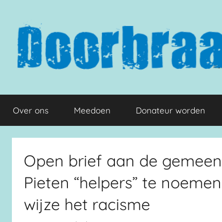
Naar
de
inhoud
springen
Doorbraak.eu
Over ons
Meedoen
Donateur worden
Open brief aan de gemeen
Pieten “helpers” te noemen
wijze het racisme