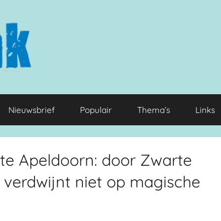
Nieuwsbrief
Populair
Thema’s
Links
te Apeldoorn: door Zwarte
 verdwijnt niet op magische