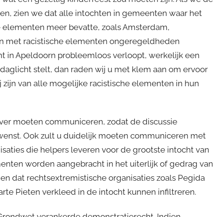
jken, zien we dat alle intochten in gemeenten waar het
che elementen meer bevatte, zoals Amsterdam,
chten met racistische elementen ongeregeldheden
ht in Apeldoorn probleemloos verloopt, werkelijk een
f daglicht stelt, dan raden wij u met klem aan om ervoor
 zijn van alle mogelijke racistische elementen in hun
 over moeten communiceren, zodat de discussie
 u wenst. Ook zult u duidelijk moeten communiceren met
isaties die helpers leveren voor de grootste intocht van
enten worden aangebracht in het uiterlijk of gedrag van
ien dat rechtsextremistische organisaties zoals Pegida
arte Pieten verkleed in de intocht kunnen infiltreren.
 Grondwet verankerde demonstratierecht. Indien