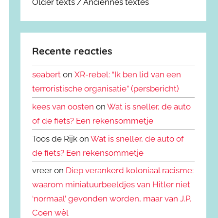
Older texts / Anciennes textes
Recente reacties
seabert
on
XR-rebel: “Ik ben lid van een
terroristische organisatie” (persbericht)
kees van oosten
on
Wat is sneller, de auto
of de fiets? Een rekensommetje
Toos de Rijk on
Wat is sneller, de auto of
de fiets? Een rekensommetje
vreer on
Diep verankerd koloniaal racisme:
waarom miniatuurbeeldjes van Hitler niet
‘normaal’ gevonden worden, maar van J.P.
Coen wèl