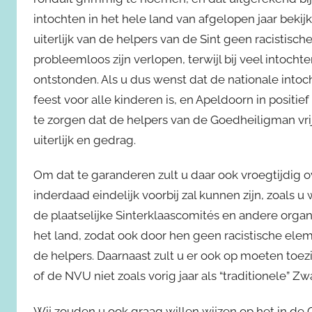
intochten in het hele land van afgelopen jaar beki
uiterlijk van de helpers van de Sint geen racistis
probleemloos zijn verlopen, terwijl bij veel into
ontstonden. Als u dus wenst dat de nationale intoc
feest voor alle kinderen is, en Apeldoorn in positie
te zorgen dat de helpers van de Goedheiligman vrij
uiterlijk en gedrag.
Om dat te garanderen zult u daar ook vroegtijdig
inderdaad eindelijk voorbij zal kunnen zijn, zoals
de plaatselijke Sinterklaascomités en andere organ
het land, zodat ook door hen geen racistische elem
de helpers. Daarnaast zult u er ook op moeten toez
of de NVU niet zoals vorig jaar als “traditionele” Zw
Wij zouden u ook graag willen wijzen op het in de