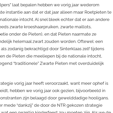
helpers” laat bepalen hebben we vorig jaar wederom
e instantie aan dat er dat jaar alleen maar Roetpieten te
 nationale intocht. Al snel bleek echter dat er aan andere
eeds zwarte kroeshaarpruiken, zwarte maillots,
tie onder de Pieten), en dat Pieten naarmate ze
delijk helemaal zwart zouden worden. Oftewel: een
 als zodanig bekrachtigd door Sinterklaas zelf tijdens
en de Pieten die meeliepen bij de nationale intocht,
egend “traditionele” Zwarte Pieten met overduidelijk
trategie vorig jaar heeft veroorzaakt, want meer ophef is
eidt, hebben we vorig jaar ook gezien, bijvoorbeeld in
nstranten zijn belaagd door gewelddadige hooligans.
er mede “dankzij” de door de NTR gekozen strategie
wat een gezellig kinderfeest zou moeten zijn. Als we de