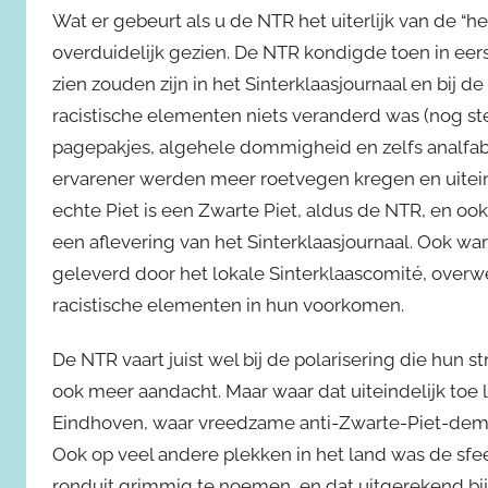
Wat er gebeurt als u de NTR het uiterlijk van de “
overduidelijk gezien. De NTR kondigde toen in eerst
zien zouden zijn in het Sinterklaasjournaal en bij de
racistische elementen niets veranderd was (nog st
pagepakjes, algehele dommigheid en zelfs analfabe
ervarener werden meer roetvegen kregen en uitein
echte Piet is een Zwarte Piet, aldus de NTR, en ook
een aflevering van het Sinterklaasjournaal. Ook war
geleverd door het lokale Sinterklaascomité, overw
racistische elementen in hun voorkomen.
De NTR vaart juist wel bij de polarisering die hun s
ook meer aandacht. Maar waar dat uiteindelijk toe l
Eindhoven, waar vreedzame anti-Zwarte-Piet-demo
Ook op veel andere plekken in het land was de sfe
ronduit grimmig te noemen, en dat uitgerekend bij 