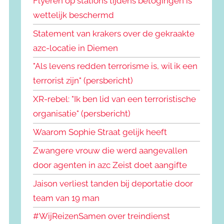
Flyeren op stations tijdens betogingen is
wettelijk beschermd
Statement van krakers over de gekraakte
azc-locatie in Diemen
"Als levens redden terrorisme is, wil ik een
terrorist zijn" (persbericht)
XR-rebel: "Ik ben lid van een terroristische
organisatie" (persbericht)
Waarom Sophie Straat gelijk heeft
Zwangere vrouw die werd aangevallen
door agenten in azc Zeist doet aangifte
Jaison verliest tanden bij deportatie door
team van 19 man
#WijReizenSamen over treindienst