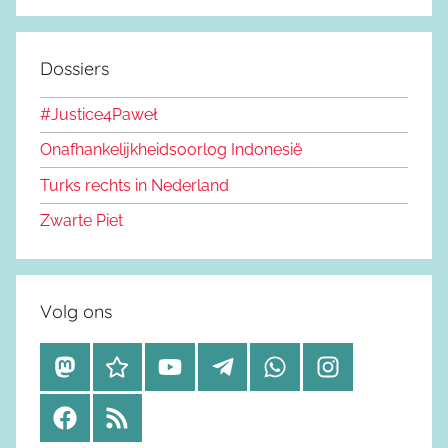
Dossiers
#Justice4Paweł
Onafhankelijkheidsoorlog Indonesië
Turks rechts in Nederland
Zwarte Piet
Volg ons
M
B
Y
T
W
I
a
l
o
e
h
n
F
R
s
u
u
l
a
s
a
S