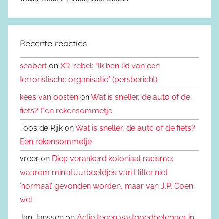
Recente reacties
seabert
on
XR-rebel: “Ik ben lid van een
terroristische organisatie” (persbericht)
kees van oosten
on
Wat is sneller, de auto of de
fiets? Een rekensommetje
Toos de Rijk on
Wat is sneller, de auto of de fiets?
Een rekensommetje
vreer on
Diep verankerd koloniaal racisme:
waarom miniatuurbeeldjes van Hitler niet
‘normaal’ gevonden worden, maar van J.P. Coen
wèl
Jan Janssen on
Actie tegen vastgoedbelegger in