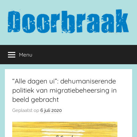
Naar
de
inhoud
springen
Doorbraak.eu
Menu
“Alle dagen ui”: dehumaniserende
politiek van migratiebeheersing in
beeld gebracht
Geplaatst op
6 juli 2020