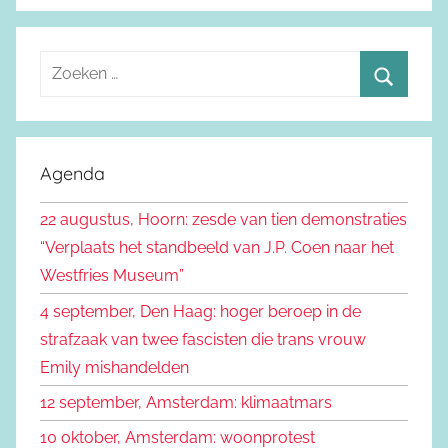
Z
o
Z
e
o
k
e
Agenda
e
k
n
22 augustus, Hoorn: zesde van tien demonstraties
e
n
“Verplaats het standbeeld van J.P. Coen naar het
n
a
Westfries Museum”
a
4 september, Den Haag: hoger beroep in de
r
strafzaak van twee fascisten die trans vrouw
:
Emily mishandelden
12 september, Amsterdam: klimaatmars
10 oktober, Amsterdam: woonprotest