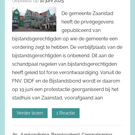
Geplaatst op
10 juni 2025
De gemeente Zaanstad
heeft de privégegevens
gepubliceerd van
bijstandsgerechtigden op wie de gemeente een
vordering zegt te hebben. De verblijfplaats van de
bijstandsgerechtigden is onbekend. Dit aan de
schandpaal nagelen van bijstandsgerechtigden
heeft geleid tot forse verontwaardiging. Vanuit de
FNV, DIDF en de Bijstandsbond wordt er daarom
op 19 juni een protestactie georganiseerd bij het
stadhuis van Zaanstad, voorafgaand aan
Verder lezen
1 Reactie
Aankondiging
,
Baanloosheid
,
Criminalisering
,