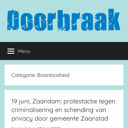
Naar
de
inhoud
springen
Doorbraak.eu
Menu
Categorie:
Baanloosheid
19 juni, Zaandam: protestactie tegen
criminalisering en schending van
privacy door gemeente Zaanstad