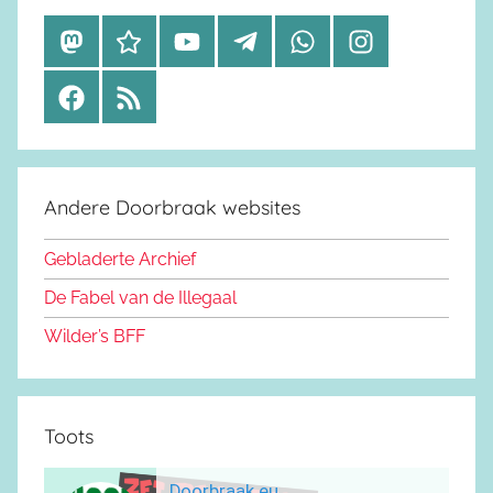
M
B
Y
T
W
I
a
l
o
e
h
n
F
R
s
u
u
l
a
s
a
S
t
e
t
e
t
t
c
S
o
s
u
g
s
a
e
d
k
b
r
a
g
Andere Doorbraak websites
b
o
y
e
a
p
r
o
n
m
p
a
Gebladerte Archief
o
m
De Fabel van de Illegaal
k
Wilder’s BFF
Toots