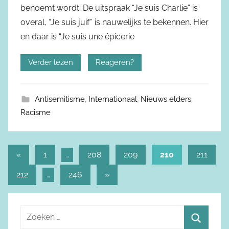
benoemt wordt. De uitspraak “Je suis Charlie” is
overal, “Je suis juif” is nauwelijks te bekennen. Hier
en daar is “Je suis une épicerie
Verder lezen
Reageren?
Antisemitisme
,
Internationaal
,
Nieuws elders
,
Racisme
«
Vorige
1
…
208
209
210
211
Berichtnavigatie
berichten
212
…
246
Volgende
»
berichten
Z
o