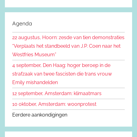
Z
e
o
k
e
Agenda
e
k
n
22 augustus, Hoorn: zesde van tien demonstraties
e
n
“Verplaats het standbeeld van J.P. Coen naar het
n
a
Westfries Museum”
a
4 september, Den Haag: hoger beroep in de
r
strafzaak van twee fascisten die trans vrouw
:
Emily mishandelden
12 september, Amsterdam: klimaatmars
10 oktober, Amsterdam: woonprotest
Eerdere aankondigingen