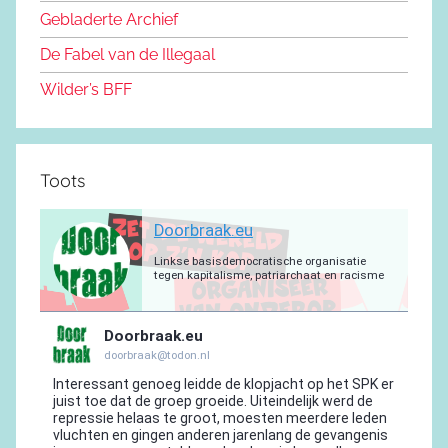
o
n
m
p
a
Gebladerte Archief
o
m
De Fabel van de Illegaal
k
Wilder’s BFF
Toots