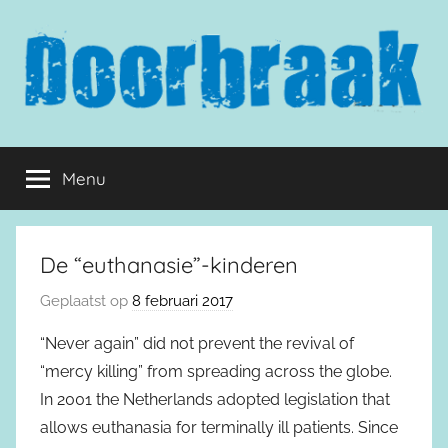
Naar
de
inhoud
springen
Doorbraak.eu
Menu
De “euthanasie”-kinderen
Geplaatst op
8 februari 2017
“Never again” did not prevent the revival of
“mercy killing” from spreading across the globe.
In 2001 the Netherlands adopted legislation that
allows euthanasia for terminally ill patients. Since