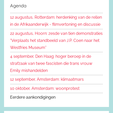
e
Agenda
e
k
n
12 augustus, Rotterdam: herdenking van de rellen
e
n
in de Afrikaanderwijk - filmvertoning en discussie
n
a
22 augustus, Hoorn: zesde van tien demonstraties
a
“Verplaats het standbeeld van J.P. Coen naar het
r
Westfries Museum”
:
4 september, Den Haag: hoger beroep in de
strafzaak van twee fascisten die trans vrouw
Emily mishandelden
12 september, Amsterdam: klimaatmars
10 oktober, Amsterdam: woonprotest
Eerdere aankondigingen