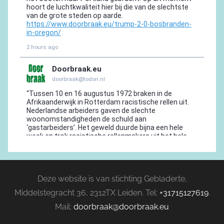
Deze website is van stichting Gebladerte,
Middelstegracht 36, 2312TX Leiden. Tel:
+31715127619
.
Mail:
doorbraak@doorbraak.eu