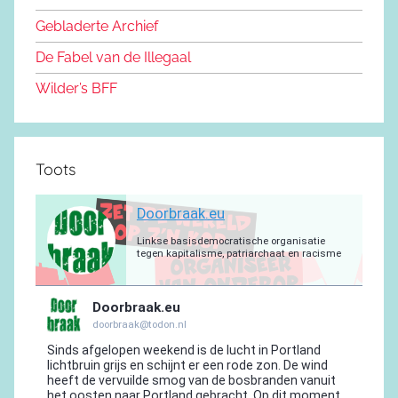
o
n
m
p
a
Gebladerte Archief
o
m
De Fabel van de Illegaal
k
Wilder’s BFF
Toots