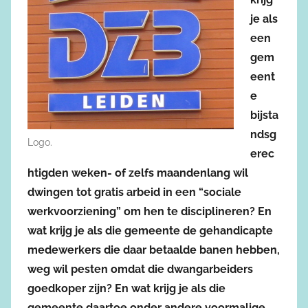
je als
een
gem
eent
e
bijsta
ndsg
Logo.
erec
htigden weken- of zelfs maandenlang wil
dwingen tot gratis arbeid in een “sociale
werkvoorziening” om hen te disciplineren? En
wat krijg je als die gemeente de gehandicapte
medewerkers die daar betaalde banen hebben,
weg wil pesten omdat die dwangarbeiders
goedkoper zijn? En wat krijg je als die
gemeente daartoe onder andere voormalige