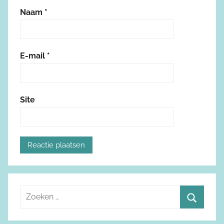
Naam
*
E-mail
*
Site
Z
o
Z
e