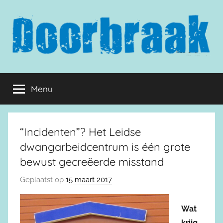
Naar
de
inhoud
springen
Doorbraak.eu
Menu
“Incidenten”? Het Leidse
dwangarbeidcentrum is één grote
bewust gecreëerde misstand
Geplaatst op
15 maart 2017
Wat
krijg